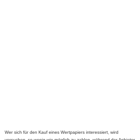
Wer sich für den Kauf eines Wertpapiers interessiert, wird
versuchen, so wenig wie möglich zu zahlen, während der Anbieter