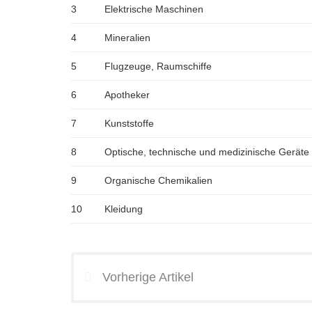
3
Elektrische Maschinen
4
Mineralien
5
Flugzeuge, Raumschiffe
6
Apotheker
7
Kunststoffe
8
Optische, technische und medizinische Geräte
9
Organische Chemikalien
10
Kleidung
Vorherige Artikel