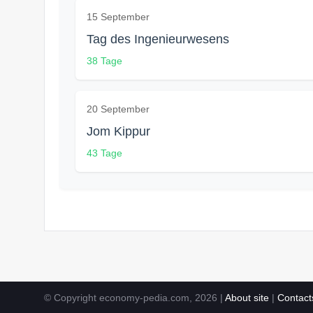
15 September
Tag des Ingenieurwesens
38 Tage
20 September
Jom Kippur
43 Tage
© Copyright economy-pedia.com, 2026 |
About site
|
Contact